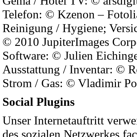
Gema / Hotel TV: © arsdigi
Telefon: © Kzenon – Fotol
Reinigung / Hygiene; Ver
© 2010 JupiterImages Corp
Software: © Julien Eiching
Ausstattung / Inventar: ©
Strom / Gas: © Vladimir Po
Social Plugins
Unser Internetauftritt verw
des sozialen Netzwerkes fa