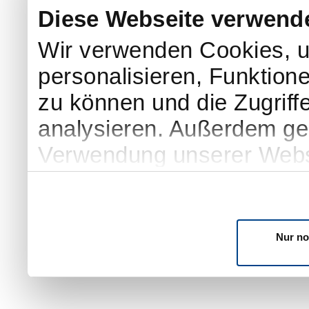
Diese Webseite verwend
Wir verwenden Cookies, u
personalisieren, Funktion
zu können und die Zugriff
analysieren. Außerdem geb
Verwendung unserer Websi
soziale Medien, Werbung 
Partner führen diese Info
weiteren Daten zusammen, 
Nur no
haben oder die sie im Ra
gesammelt haben. Sie geb